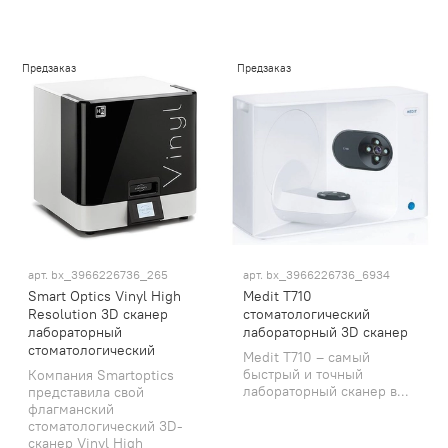
Предзаказ
Предзаказ
арт.
bx_3966226736_265
арт.
bx_3966226736_6934
Smart Optics Vinyl High
Medit T710
Resolution 3D сканер
стоматологический
лабораторный
лабораторный 3D сканер
стоматологический
Medit T710 – самый
быстрый и точный
Компания Smartoptics
лабораторный сканер в...
представила свой
флагманский
стоматологический 3D-
сканер Vinyl High