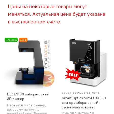
Цены на некоторые товары могут
меняться. Актуальная цена будет указана
в выставленном счете.
Новинка
-28%
арт.
bx_3966226736_6943
BLZ LS100 лабораторный
Smart Optics Vinyl UXD 3D
3D сканер
сканер лабораторный
Первый в мире сканер,
стоматологический
которому не нужна
ИННОВАЦИОННАЯ
постобработка. Точность