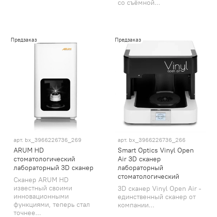
со съёмной...
Предзаказ
Предзаказ
арт.
bx_3966226736_269
арт.
bx_3966226736_266
ARUM HD
Smart Optics Vinyl Open
стоматологический
Air 3D сканер
лабораторный 3D сканер
лабораторный
стоматологический
Сканер ARUM HD
известный своими
3D сканер Vinyl Open Air -
инновационными
единственный сканер от
функциями, теперь стал
компании...
точнее...