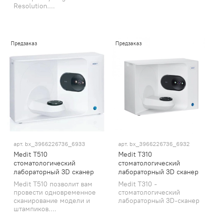
Resolution....
Предзаказ
Предзаказ
арт.
bx_3966226736_6933
арт.
bx_3966226736_6932
Medit T510
Medit T310
стоматологический
стоматологический
лабораторный 3D сканер
лабораторный 3D сканер
Medit T510 позволит вам
Medit T310 -
провести одновременное
стоматологический
сканирование модели и
лабораторный 3D-сканер
штампиков....