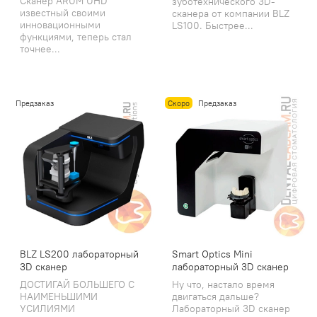
Сканер ARUM UHD
зуботехнического 3D-
известный своими
сканера от компании BLZ
инновационными
LS100. Быстрее...
функциями, теперь стал
точнее...
Предзаказ
Скоро
Предзаказ
BLZ LS200 лабораторный
Smart Optics Mini
3D сканер
лабораторный 3D сканер
ДОСТИГАЙ БОЛЬШЕГО С
Ну что, настало время
НАИМЕНЬШИМИ
двигаться дальше?
УСИЛИЯМИ
Лабораторный 3D сканер