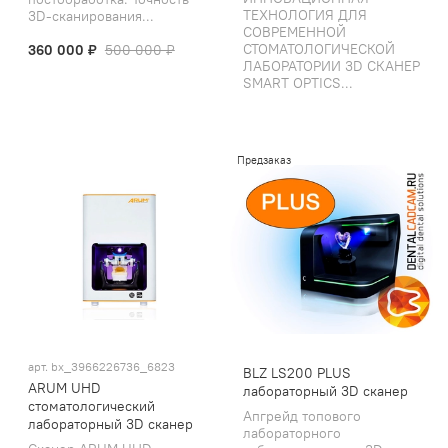
ТЕХНОЛОГИЯ ДЛЯ
3D-сканирования...
СОВРЕМЕННОЙ
СТОМАТОЛОГИЧЕСКОЙ
360 000 ₽
500 000 ₽
ЛАБОРАТОРИИ 3D СКАНЕР
SMART OPTICS...
Предзаказ
арт.
bx_3966226736_6823
BLZ LS200 PLUS
ARUM UHD
лабораторный 3D сканер
стоматологический
Апгрейд топового
лабораторный 3D сканер
лабораторного