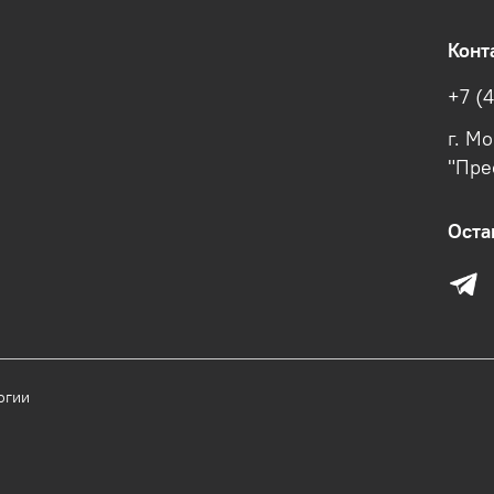
Конт
+7 (
г. М
"Пре
Оста
огии