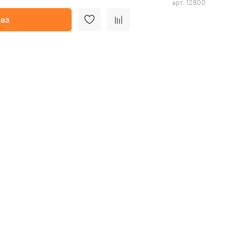
арт.
12800
аз