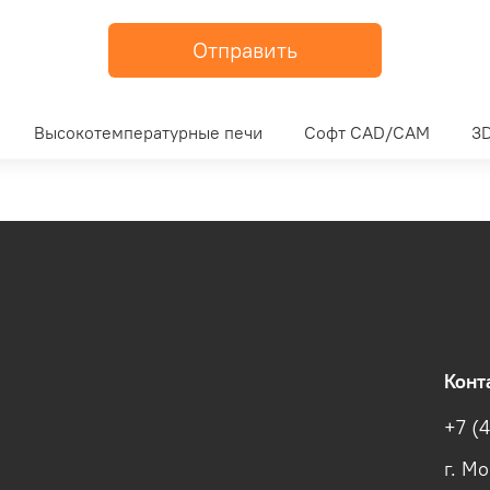
Отправить
Высокотемпературные печи
Софт CAD/CAM
3D
Конт
+7 (
г. М