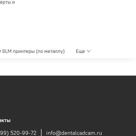
ферты и
 SLM принтеры (по металлу)
Еще
акты
499) 520-99-72
info@dentalcadcam.ru