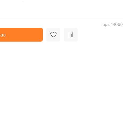
арт.
14090
аз