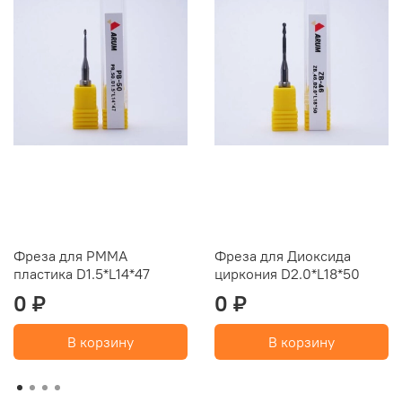
Фреза для PMMA
Фреза для Диоксида
пластика D1.5*L14*47
циркония D2.0*L18*50
0 ₽
0 ₽
В корзину
В корзину