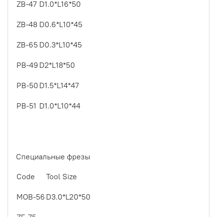
ZB-47
D1.0*L16*50
ZB-48
D0.6*L10*45
ZB-65
D0.3*L10*45
PB-49
D2*L18*50
PB-50
D1.5*L14*47
PB-51
D1.0*L10*44
Специальные фрезы
Code
Tool Size
MOB-56
D3.0*L20*50